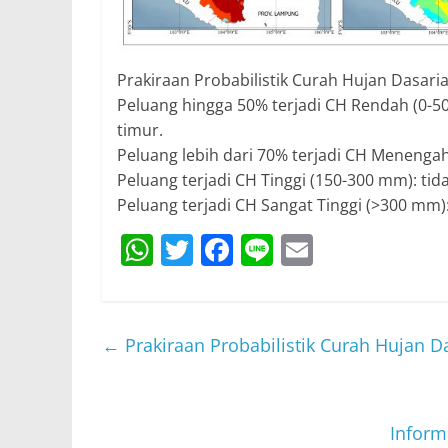
Prakiraan Probabilistik Curah Hujan Dasarian
Peluang hingga 50% terjadi CH Rendah (0-5
timur.
Peluang lebih dari 70% terjadi CH Menenga
Peluang terjadi CH Tinggi (150-300 mm): tid
Peluang terjadi CH Sangat Tinggi (>300 mm):
W
T
F
Li
E
h
w
a
n
m
at
itt
c
e
ai
s
er
e
l
←
Prakiraan Probabilistik Curah Hujan Da
A
b
p
o
p
o
Inform