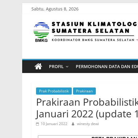
Skip
Sabtu, Agustus 8, 2026
to
Stasiun
content
Klimatologi
Sumatera
PROFIL
PERMOHONAN DATA DAN ED
Selatan
Koordinator
Prak Probabilistik
Prakiraan
BMKG
Prakiraan Probabilisti
Sumatera
Januari 2022 (update 
Selatan
10 Januari 2022
winesty dewi