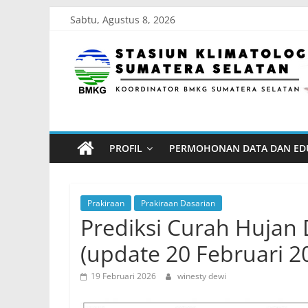
Skip
Sabtu, Agustus 8, 2026
to
Stasiun
content
Klimatologi
Sumatera
PROFIL
PERMOHONAN DATA DAN ED
Selatan
Koordinator
Prakiraan
Prakiraan Dasarian
BMKG
Prediksi Curah Hujan 
Sumatera
(update 20 Februari 2
Selatan
19 Februari 2026
winesty dewi