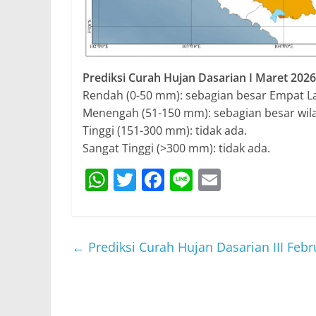
Prediksi Curah Hujan Dasarian I Maret 2026
Rendah (0-50 mm): sebagian besar Empat La
Menengah (51-150 mm): sebagian besar wil
Tinggi (151-300 mm): tidak ada.
Sangat Tinggi (>300 mm): tidak ada.
W
T
F
Li
E
h
w
a
n
m
at
itt
c
e
ai
s
er
e
l
←
Prediksi Curah Hujan Dasarian III Febr
A
b
p
o
p
o