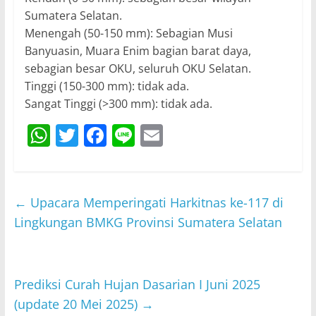
Sumatera Selatan.
Menengah (50-150 mm): Sebagian Musi
Banyuasin, Muara Enim bagian barat daya,
sebagian besar OKU, seluruh OKU Selatan.
Tinggi (150-300 mm): tidak ada.
Sangat Tinggi (>300 mm): tidak ada.
W
T
F
Li
E
h
w
a
n
m
at
itt
c
e
ai
s
er
e
l
←
Upacara Memperingati Harkitnas ke-117 di
A
b
Lingkungan BMKG Provinsi Sumatera Selatan
p
o
p
o
Prediksi Curah Hujan Dasarian I Juni 2025
k
(update 20 Mei 2025)
→