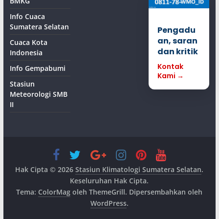
BMKG
Info Cuaca
Sumatera Selatan
Pengadu
an, saran
Cuaca Kota
dan kritik
Indonesia
Kontak
Info Gempabumi
Kami →
Stasiun
Meteorologi SMB
II
Hak Cipta © 2026
Stasiun Klimatologi Sumatera Selatan
.
Keseluruhan Hak Cipta.
Tema:
ColorMag
oleh ThemeGrill. Dipersembahkan oleh
WordPress
.