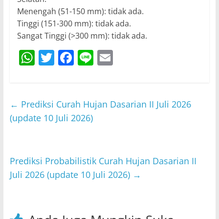
Menengah (51-150 mm): tidak ada.
Tinggi (151-300 mm): tidak ada.
Sangat Tinggi (>300 mm): tidak ada.
W
T
F
Li
E
h
w
a
n
m
at
itt
c
e
ai
s
er
e
l
←
Prediksi Curah Hujan Dasarian II Juli 2026
A
b
(update 10 Juli 2026)
p
o
p
o
Prediksi Probabilistik Curah Hujan Dasarian II
k
Juli 2026 (update 10 Juli 2026)
→