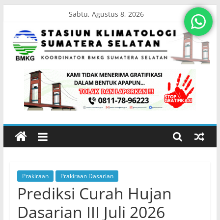
Skip
Sabtu, Agustus 8, 2026
to
content
Stasiun
Klimatologi
Sumatera
Selatan
Prakiraan
Prakiraan Dasarian
Koordinator
Prediksi Curah Hujan
BMKG
Sumatera
Dasarian III Juli 2026
Selatan