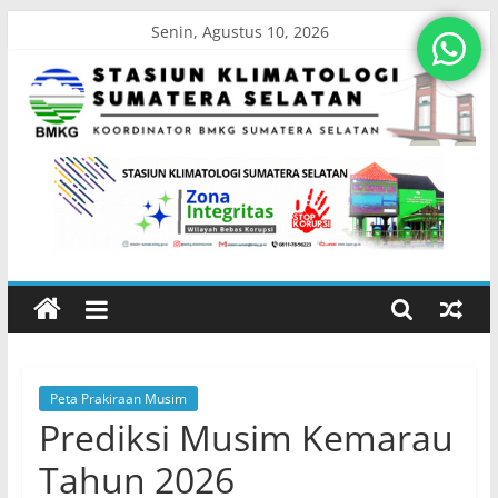
Skip
Senin, Agustus 10, 2026
to
content
Stasiun
Klimatologi
Sumatera
Selatan
Peta Prakiraan Musim
Koordinator
Prediksi Musim Kemarau
BMKG
Sumatera
Tahun 2026
Selatan