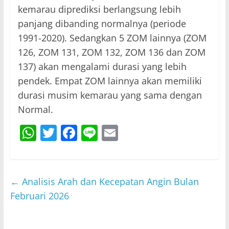
kemarau diprediksi berlangsung lebih
panjang dibanding normalnya (periode
1991-2020). Sedangkan 5 ZOM lainnya (ZOM
126, ZOM 131, ZOM 132, ZOM 136 dan ZOM
137) akan mengalami durasi yang lebih
pendek. Empat ZOM lainnya akan memiliki
durasi musim kemarau yang sama dengan
Normal.
W
T
F
Li
E
h
w
a
n
m
at
itt
c
e
ai
s
er
e
l
←
Analisis Arah dan Kecepatan Angin Bulan
A
b
Februari 2026
p
o