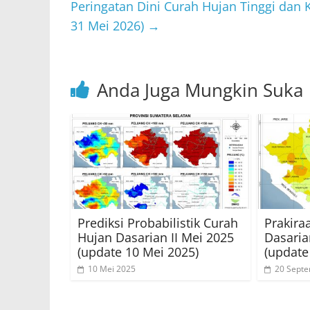
p
o
Peringatan Dini Curah Hujan Tinggi dan 
31 Mei 2026)
→
k
Anda Juga Mungkin Suka
Prediksi Probabilistik Curah
Prakira
Hujan Dasarian II Mei 2025
Dasaria
(update 10 Mei 2025)
(update
10 Mei 2025
20 Sept