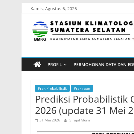
Skip
Kamis, Agustus 6, 2026
to
Stasiun
content
Klimatologi
Sumatera
PROFIL
PERMOHONAN DATA DAN ED
Selatan
Koordinator
Prak Probabilistik
Prakiraan
BMKG
Prediksi Probabilistik
Sumatera
2026 (update 31 Mei 2
Selatan
31 Mei 2026
Sirajul Munir