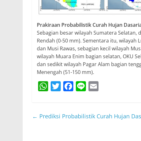
Prakiraan Probabilistik Curah Hujan Dasaria
Sebagian besar wilayah Sumatera Selatan, 
Rendah (0-50 mm). Sementara itu, wilayah 
dan Musi Rawas, sebagian kecil wilayah Musi
wilayah Muara Enim bagian selatan, OKU Sela
dan sedikit wilayah Pagar Alam bagian tengg
Menengah (51-150 mm).
W
T
F
Li
E
h
w
a
n
m
at
itt
c
e
ai
s
er
e
l
←
Prediksi Probabilistik Curah Hujan Das
A
b
p
o