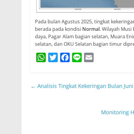
Pada bulan Agustus 2025, tingkat kekeringa
berada pada kondisi
Normal
. Wilayah Musi
daya, Pagar Alam bagian selatan, Muara En
selatan, dan OKU Selatan bagian timur dipr
W
T
F
Li
E
h
w
a
n
m
at
itt
c
e
ai
s
er
e
l
←
Analisis Tingkat Kekeringan Bulan Juni
A
b
p
o
p
o
Monitoring H
k