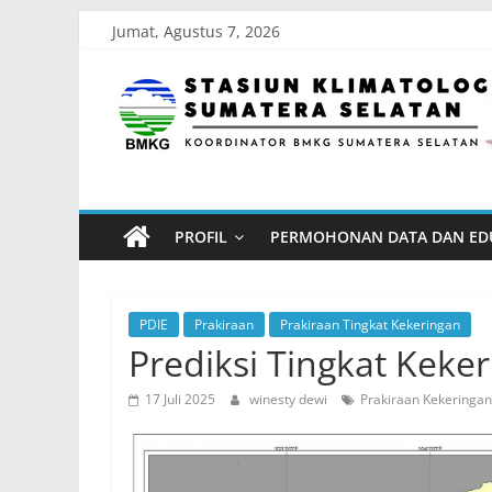
Skip
Jumat, Agustus 7, 2026
to
Stasiun
content
Klimatologi
Sumatera
PROFIL
PERMOHONAN DATA DAN ED
Selatan
Koordinator
PDIE
Prakiraan
Prakiraan Tingkat Kekeringan
BMKG
Prediksi Tingkat Keke
Sumatera
17 Juli 2025
winesty dewi
Prakiraan Kekeringan
Selatan