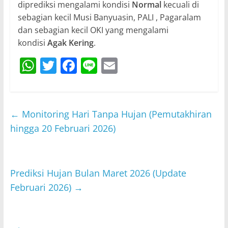
diprediksi mengalami kondisi
Normal
kecuali di
sebagian kecil Musi Banyuasin, PALI , Pagaralam
dan sebagian kecil OKI yang mengalami
kondisi
Agak Kering
.
W
T
F
Li
E
h
w
a
n
m
at
itt
c
e
ai
s
er
e
l
←
Monitoring Hari Tanpa Hujan (Pemutakhiran
A
b
hingga 20 Februari 2026)
p
o
p
o
Prediksi Hujan Bulan Maret 2026 (Update
k
Februari 2026)
→