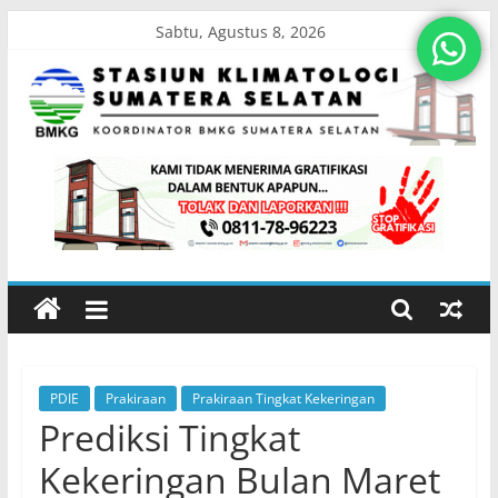
Skip
Sabtu, Agustus 8, 2026
to
content
Stasiun
Klimatologi
Sumatera
Selatan
PDIE
Prakiraan
Prakiraan Tingkat Kekeringan
Koordinator
Prediksi Tingkat
BMKG
Sumatera
Kekeringan Bulan Maret
Selatan