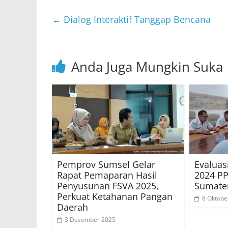
at
itt
c
e
ai
s
er
e
l
←
Dialog Interaktif Tanggap Bencana
A
b
p
o
Anda Juga Mungkin Suka
p
o
k
Pemprov Sumsel Gelar
Evaluas
Rapat Pemaparan Hasil
2024 P
Penyusunan FSVA 2025,
Sumater
Perkuat Ketahanan Pangan
8 Oktobe
Daerah
3 Desember 2025