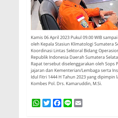
Kamis 06 April 2023 Pukul 09.00 WIB sampa
oleh Kepala Stasiun Klimatologi Sumatera Se
Koordinasi Lintas Sektoral Bidang Operasi
Republik Indonesia Daerah Sumatera Selatan
Rapat tersebut diselenggarakan oleh Sops 
jajaran dan Kementerian/Lembaga serta In
Idul Fitri 1444 H Tahun 2023 yang dipimpin
Kombes Pol. Drs. Kamaruddin, M.Si.
W
T
F
Li
E
h
w
a
n
m