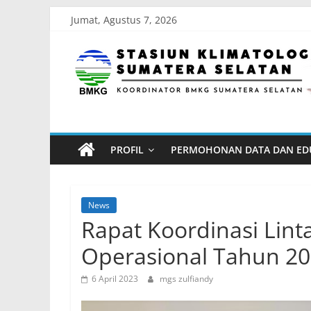
Skip
Jumat, Agustus 7, 2026
to
Stasiun
content
Klimatologi
Sumatera
PROFIL
PERMOHONAN DATA DAN ED
Selatan
Koordinator
News
BMKG
Rapat Koordinasi Lint
Sumatera
Operasional Tahun 2
Selatan
6 April 2023
mgs zulfiandy