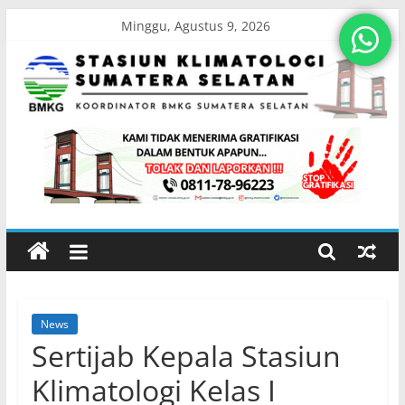
Skip
Minggu, Agustus 9, 2026
to
content
Stasiun
Klimatologi
Sumatera
Selatan
News
Koordinator
Sertijab Kepala Stasiun
BMKG
Sumatera
Klimatologi Kelas I
Selatan