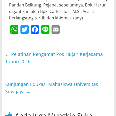
Pandan Belitung. Pejabat sebelumnya, Bpk. Harun
digantikan oleh Bpk. Carles, S.T., M.Si. Acara
berlangsung tertib dan khidmat. (ady)
W
T
F
Li
E
h
w
a
n
m
at
itt
c
e
ai
s
er
e
l
←
Pelatihan Pengamat Pos Hujan Kerjasama
A
b
Tahun 2016
p
o
p
o
Kunjungan Edukasi Mahasiswa Universitas
k
Sriwijaya
→
Anda Juga Mungkin Suka