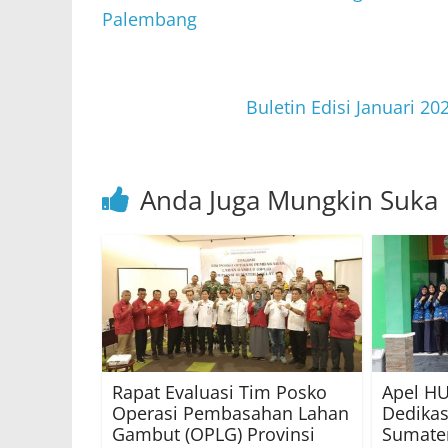
A
b
Palembang
p
o
p
o
Buletin Edisi Januari 20
k
Anda Juga Mungkin Suka
Rapat Evaluasi Tim Posko
Apel HU
Operasi Pembasahan Lahan
Dedika
Gambut (OPLG) Provinsi
Sumater