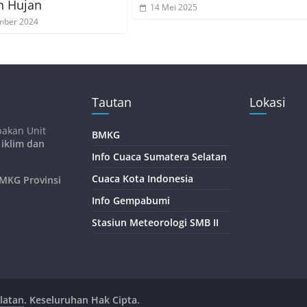
n Hujan
14 Mei 2025
mber 2024
Tautan
Lokasi
pakan Unit
BMKG
 iklim dan
Info Cuaca Sumatera Selatan
Cuaca Kota Indonesia
KG Provinsi
Info Gempabumi
Stasiun Meteorologi SMB II
latan
. Keseluruhan Hak Cipta.