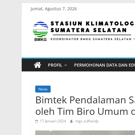
Skip
Jumat, Agustus 7, 2026
to
Stasiun
content
Klimatologi
Sumatera
PROFIL
PERMOHONAN DATA DAN ED
Selatan
Koordinator
News
BMKG
Bimtek Pendalaman Sa
Sumatera
oleh Tim Biro Umum
Selatan
17 Januari 2024
mgs zulfiandy