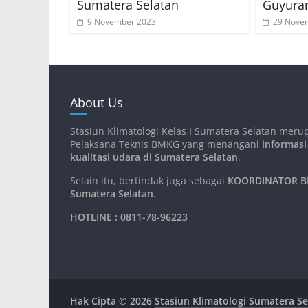
Sumatera Selatan
Guyura
9 November 2023
29 Nove
About Us
Stasiun Klimatologi Kelas I Sumatera Selatan meru
Pelaksana Teknis BMKG yang menangani
informasi
kualitasi udara di Sumatera Selatan
.
Selain itu, bertindak juga sebagai
KOORDINATOR BM
Sumatera Selatan
.
HOTLINE : 0811-78-96223
Hak Cipta © 2026
Stasiun Klimatologi Sumatera Se