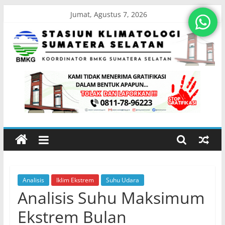
Skip
Jumat, Agustus 7, 2026
to
content
Stasiun
Klimatologi
Sumatera
Selatan
Analisis
Iklim Ekstrem
Suhu Udara
Koordinator
Analisis Suhu Maksimum
BMKG
Sumatera
Ekstrem Bulan
Selatan