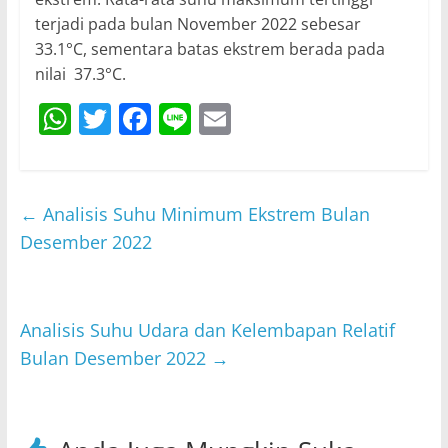
terjadi pada bulan November 2022 sebesar
33.1°C, sementara batas ekstrem berada pada
nilai 37.3°C.
W
T
F
Li
E
h
w
a
n
m
at
itt
c
e
ai
s
er
e
l
←
Analisis Suhu Minimum Ekstrem Bulan
A
b
Desember 2022
p
o
p
o
Analisis Suhu Udara dan Kelembapan Relatif
k
Bulan Desember 2022
→