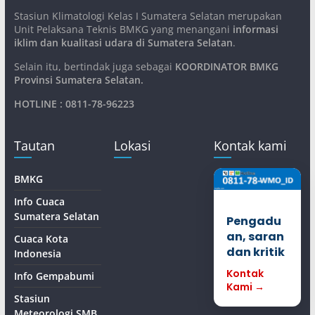
Stasiun Klimatologi Kelas I Sumatera Selatan merupakan
Unit Pelaksana Teknis BMKG yang menangani
informasi
iklim dan kualitasi udara di Sumatera Selatan
.
Selain itu, bertindak juga sebagai
KOORDINATOR BMKG
Provinsi Sumatera Selatan
.
HOTLINE : 0811-78-96223
Tautan
Lokasi
Kontak kami
BMKG
Info Cuaca
Sumatera Selatan
Pengadu
an, saran
Cuaca Kota
dan kritik
Indonesia
Kontak
Info Gempabumi
Kami →
Stasiun
Meteorologi SMB