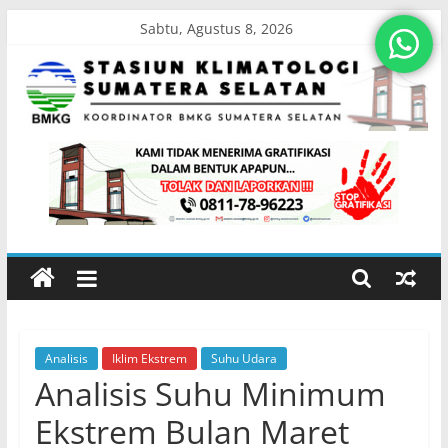
Skip
Sabtu, Agustus 8, 2026
to
content
Stasiun
Klimatologi
Sumatera
Selatan
Analisis
Iklim Ekstrem
Suhu Udara
Koordinator
Analisis Suhu Minimum
BMKG
Sumatera
Ekstrem Bulan Maret
Selatan