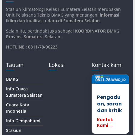
Stasiun Klimatologi Kelas I Sumatera Selatan merupakan
Unit Pelaksana Teknis BMKG yang menangani
informasi
iklim dan kualitasi udara di Sumatera Selatan
.
Selain itu, bertindak juga sebagai
KOORDINATOR BMKG
Provinsi Sumatera Selatan
.
HOTLINE : 0811-78-96223
Tautan
Lokasi
Kontak kami
BMKG
Info Cuaca
Sumatera Selatan
Pengadu
an, saran
Cuaca Kota
dan kritik
Indonesia
Kontak
Info Gempabumi
Kami →
Stasiun