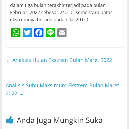
dalam tiga bulan terakhir terjadi pada bulan
Februari 2022 sebesar 24.3°C, sementara batas
ekstremnya berada pada nilai 20.0°C.
W
T
F
Li
E
h
w
a
n
m
at
itt
c
e
ai
s
er
e
l
←
Analisis Hujan Ekstrem Bulan Maret 2022
A
b
p
o
p
o
Analisis Suhu Maksimum Ekstrem Bulan Maret
2022
→
k
Anda Juga Mungkin Suka