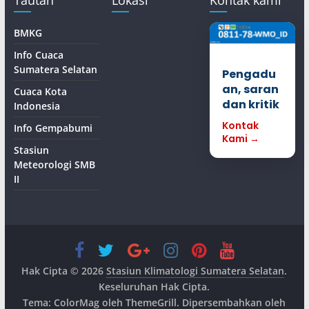
Tautan
Lokasi
Kontak kami
BMKG
Info Cuaca
Sumatera Selatan
Pengadu
an, saran
Cuaca Kota
dan kritik
Indonesia
Kontak
Info Gempabumi
Kami →
Stasiun
Meteorologi SMB
II
Hak Cipta © 2026
Stasiun Klimatologi Sumatera Selatan
.
Keseluruhan Hak Cipta.
Tema:
ColorMag
oleh ThemeGrill. Dipersembahkan oleh