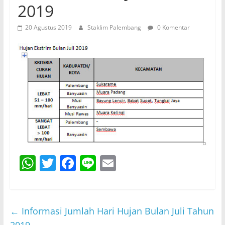
2019
20 Agustus 2019
Staklim Palembang
0 Komentar
W
T
F
Li
E
h
w
a
n
m
at
itt
c
e
ai
s
er
e
l
←
Informasi Jumlah Hari Hujan Bulan Juli Tahun