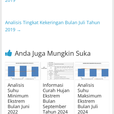
A
b
2019
p
o
p
o
Analisis Tingkat Kekeringan Bulan Juli Tahun
k
2019
→
Anda Juga Mungkin Suka
Analisis
Informasi
Analisis
Suhu
Curah Hujan
Suhu
Minimum
Ekstrem
Maksimum
Ekstrem
Bulan
Ekstrem
Bulan Juni
September
Bulan Juli
2022
Tahun 2024
2024