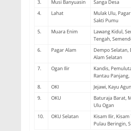
3.
Musi Banyuasin
Sanga Desa
4.
Lahat
Mulak Ulu, Pagar
Sakti Pumu
5.
Muara Enim
Lawang Kidul, S
Tengah, Semendo
6.
Pagar Alam
Dempo Selatan,
Alam Selatan
7.
Ogan Ilir
Kandis, Pemulut
Rantau Panjang, 
8.
OKI
Jejawi, Kayu Agu
9.
OKU
Baturaja Barat, 
Ulu Ogan
10.
OKU Selatan
Kisam Ilir, Kisam
Pulau Beringin, 