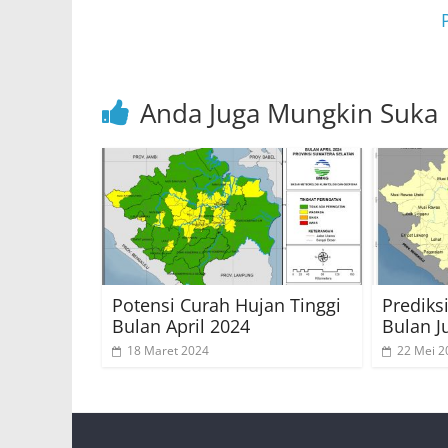
p
o
k
Anda Juga Mungkin Suka
Potensi Curah Hujan Tinggi
Prediks
Bulan April 2024
Bulan J
18 Maret 2024
22 Mei 2