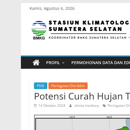
Skip
Kamis, Agustus 6, 2026
to
Stasiun
content
Klimatologi
Sumatera
PROFIL
PERMOHONAN DATA DAN ED
Selatan
Koordinator
PDIE
Peringatan Dini Iklim
BMKG
Potensi Curah Hujan 
Sumatera
14 Oktober 2024
shinta mediany
Peringatan Din
Selatan