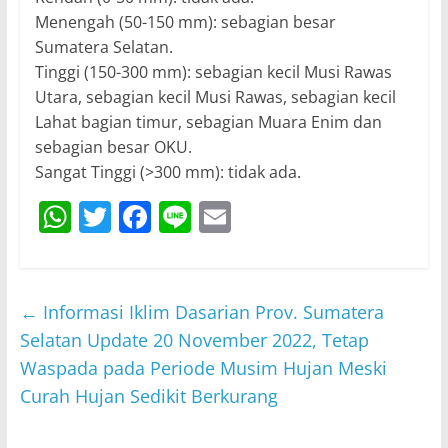
Menengah (50-150 mm): sebagian besar
Sumatera Selatan.
Tinggi (150-300 mm): sebagian kecil Musi Rawas
Utara, sebagian kecil Musi Rawas, sebagian kecil
Lahat bagian timur, sebagian Muara Enim dan
sebagian besar OKU.
Sangat Tinggi (>300 mm): tidak ada.
W
T
F
Li
E
h
w
a
n
m
at
itt
c
e
ai
s
er
e
l
←
Informasi Iklim Dasarian Prov. Sumatera
A
b
Selatan Update 20 November 2022, Tetap
p
o
Waspada pada Periode Musim Hujan Meski
Curah Hujan Sedikit Berkurang
p
o
k