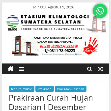
Skip
Minggu, Agustus 9, 2026
to
content
Stasiun
Klimatologi
Sumatera
Selatan
feature_middle
Prakiraan
Prakiraan Dasarian
Koordinator
Prakiraan Curah Hujan
BMKG
Sumatera
Dasarian I Desember
Selatan