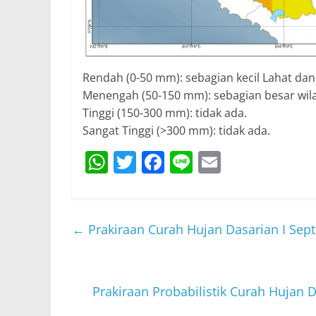
Rendah (0-50 mm): sebagian kecil Lahat da
Menengah (50-150 mm): sebagian besar wil
Tinggi (150-300 mm): tidak ada.
Sangat Tinggi (>300 mm): tidak ada.
W
T
F
Li
E
h
w
a
n
m
at
itt
c
e
ai
s
er
e
l
←
Prakiraan Curah Hujan Dasarian I Sep
A
b
p
o
p
o
Prakiraan Probabilistik Curah Hujan 