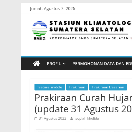
Skip
Jumat, Agustus 7, 2026
to
Stasiun
content
Klimatologi
Sumatera
PROFIL
PERMOHONAN DATA DAN ED
Selatan
Koordinator
feature_middle
Prakiraan
Prakiraan Dasarian
BMKG
Prakiraan Curah Huja
Sumatera
(update 31 Agustus 20
Selatan
31 Agustus 2022
sopiah kholida