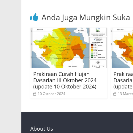
k
Anda Juga Mungkin Suka
Prakiraan Curah Hujan
Prakira
Dasarian III Oktober 2024
Dasaria
(update 10 Oktober 2024)
(update
10 Oktober 2024
13 Maret
About Us