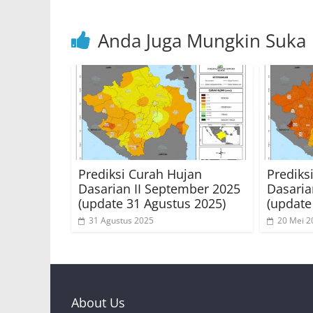
k
Anda Juga Mungkin Suka
Prediksi Curah Hujan
Prediks
Dasarian II September 2025
Dasaria
(update 31 Agustus 2025)
(update
31 Agustus 2025
20 Mei 2
About Us