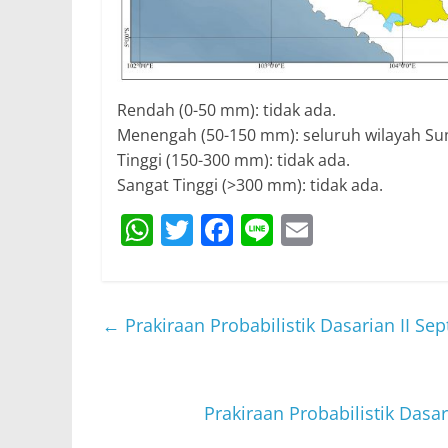
Rendah (0-50 mm): tidak ada.
Menengah (50-150 mm): seluruh wilayah Su
Tinggi (150-300 mm): tidak ada.
Sangat Tinggi (>300 mm): tidak ada.
W
T
F
Li
E
h
w
a
n
m
at
itt
c
e
ai
s
er
e
l
←
Prakiraan Probabilistik Dasarian II S
A
b
p
o
p
o
Prakiraan Probabilistik Das