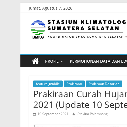
Skip
Jumat, Agustus 7, 2026
to
Stasiun
content
Klimatologi
Sumatera
PROFIL
PERMOHONAN DATA DAN ED
Selatan
Koordinator
feature_middle
Prakiraan
Prakiraan Dasarian
BMKG
Prakiraan Curah Hujan
Sumatera
2021 (Update 10 Sept
Selatan
10 September 2021
Staklim Palembang