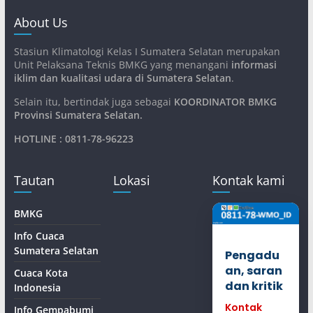
About Us
Stasiun Klimatologi Kelas I Sumatera Selatan merupakan
Unit Pelaksana Teknis BMKG yang menangani
informasi
iklim dan kualitasi udara di Sumatera Selatan
.
Selain itu, bertindak juga sebagai
KOORDINATOR BMKG
Provinsi Sumatera Selatan
.
HOTLINE : 0811-78-96223
Tautan
Lokasi
Kontak kami
BMKG
Info Cuaca
Sumatera Selatan
Pengadu
an, saran
Cuaca Kota
dan kritik
Indonesia
Kontak
Info Gempabumi