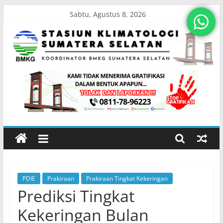
Skip
Sabtu, Agustus 8, 2026
to
content
Stasiun
Klimatologi
Sumatera
Selatan
PDIE
Prakiraan
Prakiraan Tingkat Kekeringan
Koordinator
Prediksi Tingkat
BMKG
Sumatera
Kekeringan Bulan
Selatan