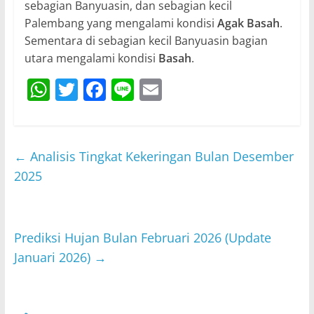
sebagian Banyuasin, dan sebagian kecil
Palembang yang mengalami kondisi
Agak Basah
.
Sementara di sebagian kecil Banyuasin bagian
utara mengalami kondisi
Basah
.
W
T
F
Li
E
h
w
a
n
m
at
itt
c
e
ai
s
er
e
l
←
Analisis Tingkat Kekeringan Bulan Desember
A
b
2025
p
o
p
o
Prediksi Hujan Bulan Februari 2026 (Update
k
Januari 2026)
→