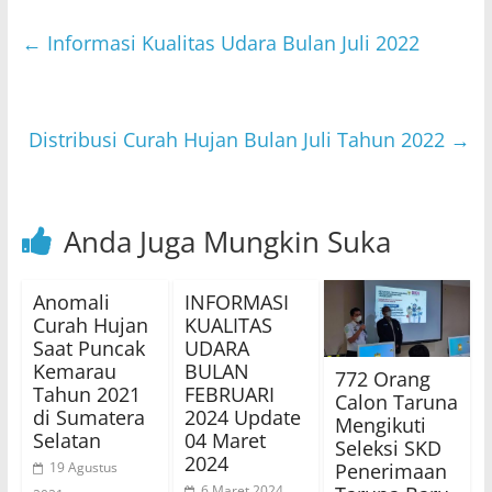
at
itt
c
e
ai
s
er
e
l
←
Informasi Kualitas Udara Bulan Juli 2022
A
b
p
o
p
o
Distribusi Curah Hujan Bulan Juli Tahun 2022
→
k
Anda Juga Mungkin Suka
Anomali
INFORMASI
Curah Hujan
KUALITAS
Saat Puncak
UDARA
Kemarau
BULAN
772 Orang
Tahun 2021
FEBRUARI
Calon Taruna
di Sumatera
2024 Update
Mengikuti
Selatan
04 Maret
Seleksi SKD
2024
Penerimaan
19 Agustus
6 Maret 2024