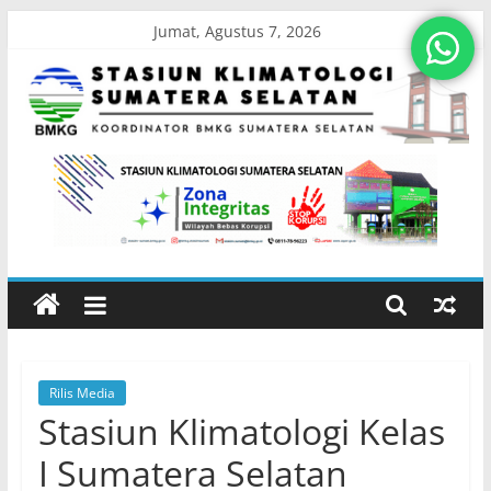
Skip
Jumat, Agustus 7, 2026
to
content
Stasiun
Klimatologi
Sumatera
Selatan
Rilis Media
Koordinator
Stasiun Klimatologi Kelas
BMKG
Sumatera
I Sumatera Selatan
Selatan