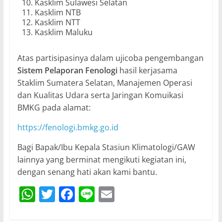
Kasklim Sulawesi Selatan
Kasklim NTB
Kasklim NTT
Kasklim Maluku
Atas partisipasinya dalam ujicoba pengembangan
Sistem Pelaporan Fenologi
hasil kerjasama
Staklim Sumatera Selatan, Manajemen Operasi
dan Kualitas Udara serta Jaringan Komuikasi
BMKG pada alamat:
https://fenologi.bmkg.go.id
Bagi Bapak/Ibu Kepala Stasiun Klimatologi/GAW
lainnya yang berminat mengikuti kegiatan ini,
dengan senang hati akan kami bantu.
W
T
F
Li
E
h
w
a
n
m