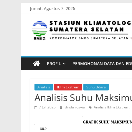
Skip
Jumat, Agustus 7, 2026
to
Stasiun
content
Klimatologi
Sumatera
PROFIL
PERMOHONAN DATA DAN ED
Selatan
Koordinator
Analisis
Iklim Ekstrem
Suhu Udara
BMKG
Analisis Suhu Maksim
Sumatera
,
7 Juli 2025
dinda rosyia
Analisis Iklim Ekstrem
Selatan