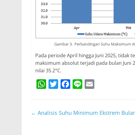
Gambar 3. Perbandingan Suhu Maksimum Abso
Pada periode April hingga Juni 2025, tidak
maksimum absolut terjadi pada bulan Juni 
nilai 35.2°C.
W
T
F
Li
E
h
w
a
n
m
at
itt
c
e
ai
s
er
e
l
←
Analisis Suhu Minimum Ekstrem Bulan
A
b
p
o