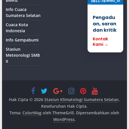
BMKG
Info Cuaca
Sumatera Selatan
Pengadu
an, saran
Cuaca Kota
dan kritik
Indonesia
Kontak
Info Gempabumi
Kami →
Stasiun
Meteorologi SMB
II
Hak Cipta © 2026
Stasiun Klimatologi Sumatera Selatan
.
Keseluruhan Hak Cipta.
Tema:
ColorMag
oleh ThemeGrill. Dipersembahkan oleh
WordPress
.