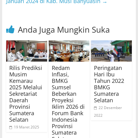
Januari 2024 di Kab. Musi Banyuasin
→
Anda Juga Mungkin Suka
Rilis Prediksi
Redam
Peringatan
Musim
Inflasi,
Hari Ibu
Kemarau
BMKG
Tahun 2022
2025 Melalui
Sumsel
BMKG
Sekretariat
Beberkan
Sumatera
Daerah
Proyeksi
Selatan
Provinsi
Iklim 2026 di
22 Desember
Sumatera
Forum Bank
2022
Selatan
Indonesia
Provinsi
19 Maret 2025
Sumatera