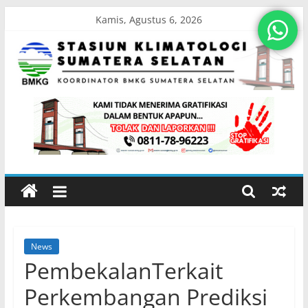
Skip
Kamis, Agustus 6, 2026
to
content
Stasiun
Klimatologi
Sumatera
Selatan
News
Koordinator
PembekalanTerkait
BMKG
Sumatera
Perkembangan Prediksi
Selatan