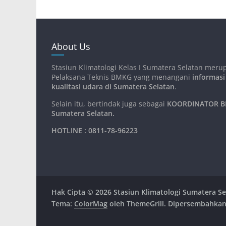
About Us
Stasiun Klimatologi Kelas I Sumatera Selatan meru
Pelaksana Teknis BMKG yang menangani
informasi
kualitasi udara di Sumatera Selatan
.
Selain itu, bertindak juga sebagai
KOORDINATOR BM
Sumatera Selatan
.
HOTLINE : 0811-78-96223
Hak Cipta © 2026
Stasiun Klimatologi Sumatera Se
Tema:
ColorMag
oleh ThemeGrill. Dipersembahka