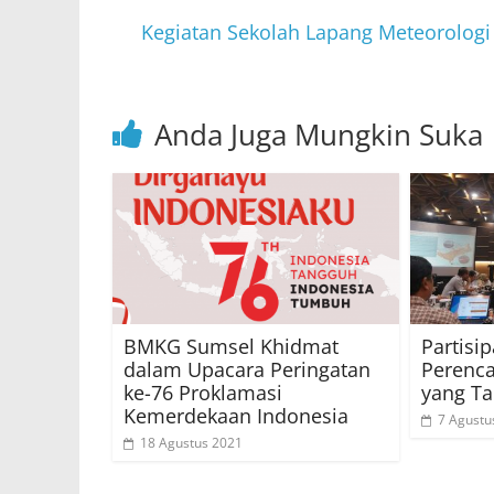
p
o
p
o
Kegiatan Sekolah Lapang Meteorolog
k
Anda Juga Mungkin Suka
BMKG Sumsel Khidmat
Partisi
dalam Upacara Peringatan
Perenc
ke-76 Proklamasi
yang Ta
Kemerdekaan Indonesia
7 Agustu
18 Agustus 2021