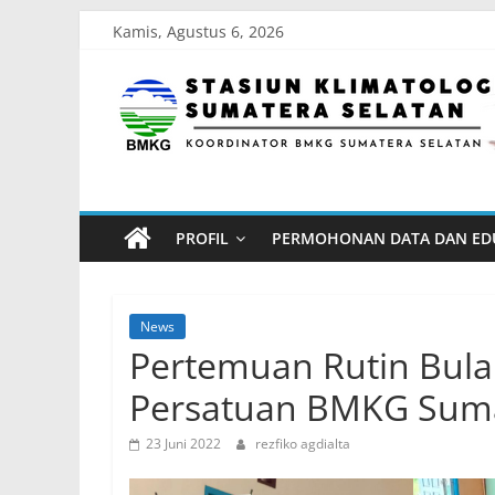
Skip
Kamis, Agustus 6, 2026
to
Stasiun
content
Klimatologi
Sumatera
PROFIL
PERMOHONAN DATA DAN ED
Selatan
Koordinator
News
BMKG
Pertemuan Rutin Bul
Sumatera
Persatuan BMKG Suma
Selatan
23 Juni 2022
rezfiko agdialta