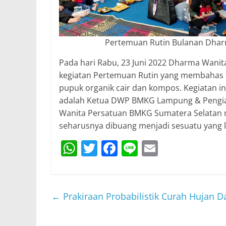
Pertemuan Rutin Bulanan Dhar
Pada hari Rabu, 23 Juni 2022 Dharma Wan
kegiatan Pertemuan Rutin yang membahas t
pupuk organik cair dan kompos. Kegiatan ini
adalah Ketua DWP BMKG Lampung & Pengiat 
Wanita Persatuan BMKG Sumatera Selatan
seharusnya dibuang menjadi sesuatu yang le
W
T
F
Li
E
h
w
a
n
m
at
itt
c
e
ai
s
er
e
l
←
Prakiraan Probabilistik Curah Hujan Das
A
b